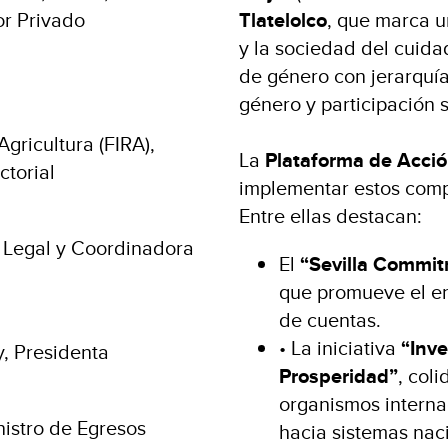
or Privado
Tlatelolco
, que marca u
y la sociedad del cuida
de género con jerarquía
género y participación 
Agricultura (FIRA),
La
Plataforma de Acció
ctorial
implementar estos comp
Entre ellas destacan:
 Legal y Coordinadora
El
“Sevilla Commit
que promueve el en
de cuentas.
• La iniciativa
“Inve
, Presidenta
Prosperidad”
, col
organismos interna
nistro de Egresos
hacia sistemas nac